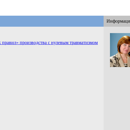
Информаци
х правил» производства c нулевым травматизмом